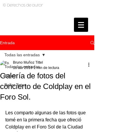
© Derechos de autor
BRUNO MUTI
PHOTOGRAPHER
Entrada
Todas las entradas
Bruno Muñoz Tittel
Todas las entradas
18 abr 2016
1 min de lectura
Galería de fotos del
Ballet
concierto de Coldplay en el
Bellas Artes
Foro Sol.
Les comparto algunas de las fotos que 
tomé en la primera fecha que ofreció 
Coldplay en el Foro Sol de la Ciudad 