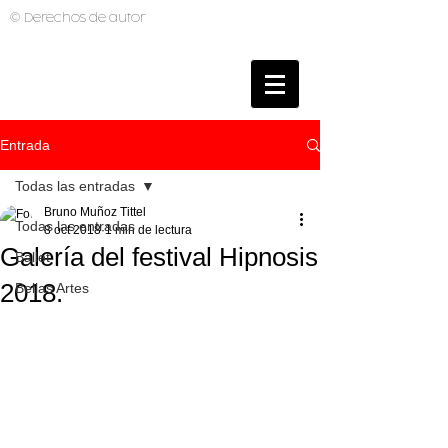
© Derechos de autor
BRUNO MUTI
PHOTOGRAPHER
Entrada
Todas las entradas
Bruno Muñoz Tittel
Todas las entradas
8 oct 2018
1 min de lectura
Galería del festival Hipnosis
Ballet
2018.
Bellas Artes