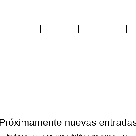
PHER
DEPORTES
MÚSICA
ARQUITECTURA
Próximamente nuevas entrada
Explora otras categorías en este blog o vuelve más tarde.