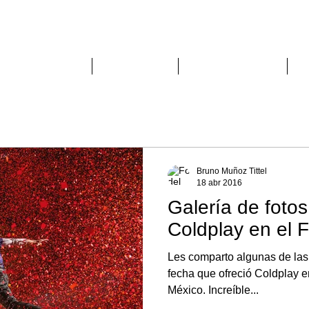
PHER
DEPORTES
MÚSICA
ARQUITECTURA
Bruno Muñoz Tittel
18 abr 2016
Galería de fotos
Coldplay en el F
Les comparto algunas de las 
fecha que ofreció Coldplay e
México. Increíble...