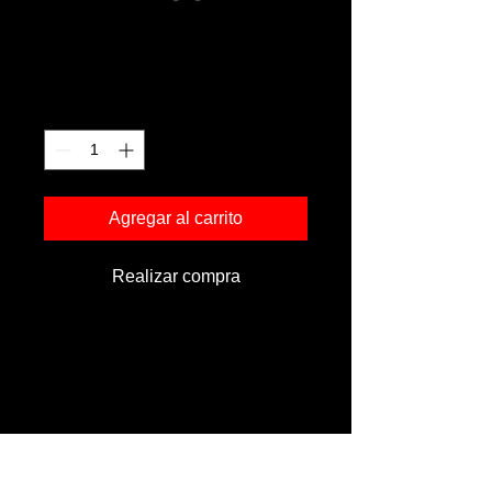
Soy un producto
Precio
15,00 MXN
Cantidad
*
Agregar al carrito
Realizar compra
Soy la descripción de un producto. Soy 
el lugar ideal para agregar detalles sobre 
tu producto, así como tamaño, 
materiales, instrucciones de cuidado y 
de limpieza.
INFORMACIÓN DE