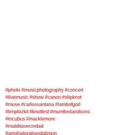
#photo
#musicphotography
#concert
#livemusic
#show
#canon
#slipknot
#muse
#carlossantana
#lambofgod
#limpbizkit
#knotfest
#mumfordandsons
#incubus
#macklemore
#malditavecindad
#arrolladorabandalimon