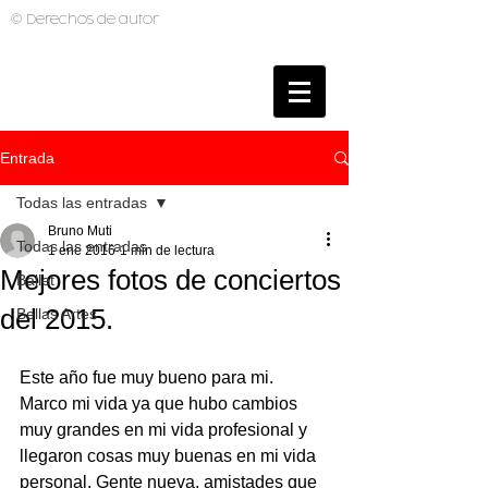
© Derechos de autor
BRUNO MUTI
PHOTOGRAPHER
Entrada
Todas las entradas
Bruno Muti
Todas las entradas
1 ene 2016
1 min de lectura
Mejores fotos de conciertos
Ballet
del 2015.
Bellas Artes
Este año fue muy bueno para mi. 
Marco mi vida ya que hubo cambios 
muy grandes en mi vida profesional y 
llegaron cosas muy buenas en mi vida 
personal. Gente nueva, amistades que 